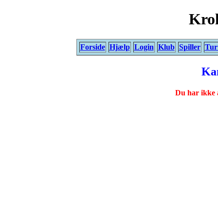
Krol
Forside
Hjælp
Login
Klub
Spiller
Tur
Ka
Du har ikke 