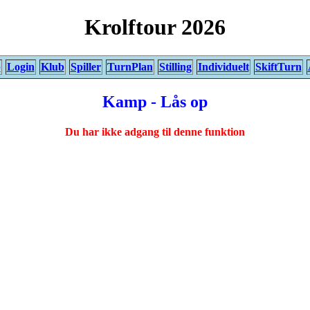
Krolftour 2026
p
Login
Klub
Spiller
TurnPlan
Stilling
Individuelt
SkiftTurn
Kamp - Lås op
Du har ikke adgang til denne funktion