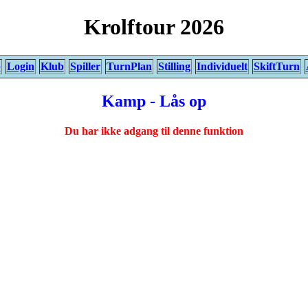
Krolftour 2026
p
Login
Klub
Spiller
TurnPlan
Stilling
Individuelt
SkiftTurn
Kamp - Lås op
Du har ikke adgang til denne funktion