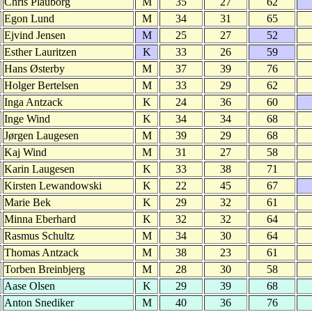
Chris Plauborg
M
35
27
62
Egon Lund
M
34
31
65
Ejvind Jensen
M
25
27
52
Esther Lauritzen
K
33
26
59
Hans Østerby
M
37
39
76
Holger Bertelsen
M
33
29
62
Inga Antzack
K
24
36
60
Inge Wind
K
34
34
68
Jørgen Laugesen
M
39
29
68
Kaj Wind
M
31
27
58
Karin Laugesen
K
33
38
71
Kirsten Lewandowski
K
22
45
67
Marie Bek
K
29
32
61
Minna Eberhard
K
32
32
64
Rasmus Schultz
M
34
30
64
Thomas Antzack
M
38
23
61
Torben Breinbjerg
M
28
30
58
Aase Olsen
K
29
39
68
Anton Snediker
M
40
36
76