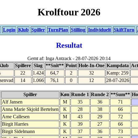
Krolftour 2026
p
Login
Klub
Spiller
TurnPlan
Stilling
Individuelt
SkiftTurn
Resultat
Gemt af: Inga Antzack - 28-07-2026 20:14
Klub
Spillere
Slag
**Snit**
Point
Hole-In-One
Kampdata
Act
s
22
1.424
64,7
2
32
Kamp: 259
senvad
14
1.066
76,1
0
12
28-07-2026
Spiller
Køn
Runde 1
Runde 2
**Sum**
Ho
Alf Jansen
M
35
36
71
Anna Marie Skjold Bertelsen
K
28
38
66
Arne Callesen
M
43
29
72
Birgit Harries
K
39
27
66
Birgit Sidelmann
K
37
36
73