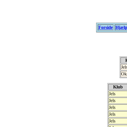
Forside
Hjæl
Jel
Ok
Klub
Jels
Jels
Jels
Jels
Jels