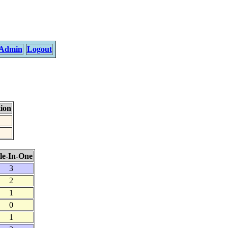
Admin
Logout
ion
le-In-One
3
2
1
0
1