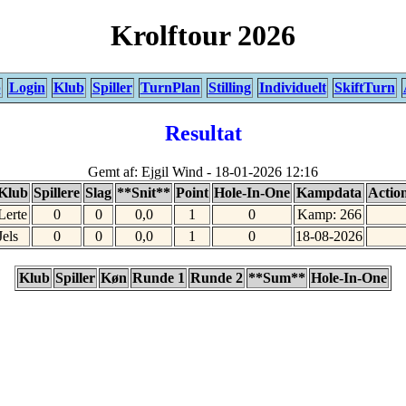
Krolftour 2026
p
Login
Klub
Spiller
TurnPlan
Stilling
Individuelt
SkiftTurn
Resultat
Gemt af: Ejgil Wind - 18-01-2026 12:16
Klub
Spillere
Slag
**Snit**
Point
Hole-In-One
Kampdata
Actio
Lerte
0
0
0,0
1
0
Kamp: 266
Jels
0
0
0,0
1
0
18-08-2026
Klub
Spiller
Køn
Runde 1
Runde 2
**Sum**
Hole-In-One