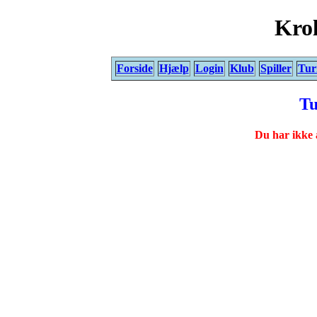
Krol
Forside
Hjælp
Login
Klub
Spiller
Tur
Tu
Du har ikke 