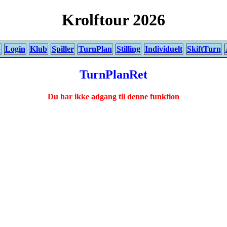
Krolftour 2026
p
Login
Klub
Spiller
TurnPlan
Stilling
Individuelt
SkiftTurn
TurnPlanRet
Du har ikke adgang til denne funktion